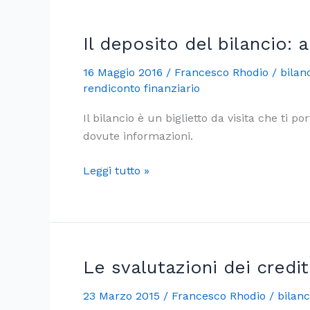
che
il
nemico
Il deposito del bilancio
della
16 Maggio 2016
/
Francesco Rhodio
/
bilan
tua
rendiconto finanziario
azienda
sia
Il bilancio è un biglietto da visita che ti p
il
dovute informazioni.
fisco?
Il
Leggi tutto »
deposito
del
bilancio:
adempimento
o
Le svalutazioni dei credit
opportunità?
23 Marzo 2015
/
Francesco Rhodio
/
bilanc