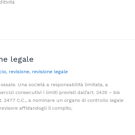
itività
ne legale
cio
,
revisione
,
revisione legale
dossale. Una società a responsabilità limitata, a
rcizi consecutivi i limiti previsti dall’art. 2435 – bis
art. 2477 C.C., a nominare un organo di controllo legale
evisore affidandogli il compito,