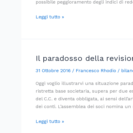
possibile peggioramento degli indici di redd
La
Leggi tutto »
rivalutazione
dei
beni
d’impresa:
influenza
Il paradosso della revisio
sul
31 Ottobre 2016
/
Francesco Rhodio
/
bilan
rating
bancario
Oggi voglio illustrarvi una situazione para
ristretta base societaria, supera per due ese
del C.C. e diventa obbligata, ai sensi dell’
dei conti. L’assemblea dei soci nomina un r
Il
Leggi tutto »
paradosso