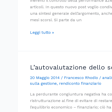
inerenti il controllo della performance az
articoli. In questo nuovo post voglio condi
una sintesi generale dell’argomento, anch
mesi scorsi. Si parte da un
La
Leggi tutto »
massimizzazione
del
valore
d’azienda
L’autovalutazione dello sc
20 Maggio 2014
/
Francesco Rhodio
/
anali
sulla gestione
,
rendiconto finanziario
La perdurante congiuntura negativa ha cos
ristrutturazione al fine di evitare di restar
l’equilibrio economico – finanziario; ciò 