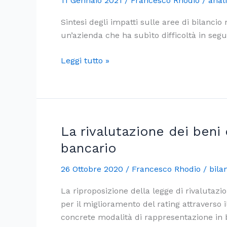
11 Gennaio 2021
/
Francesco Rhodio
/
anali
Sintesi degli impatti sulle aree di bilancio
un’azienda che ha subìto difficoltà in seg
Il
Leggi tutto »
bilancio
che
verrà
La rivalutazione dei beni 
bancario
26 Ottobre 2020
/
Francesco Rhodio
/
bila
La riproposizione della legge di rivalutazi
per il miglioramento del rating attraverso 
concrete modalità di rappresentazione in 