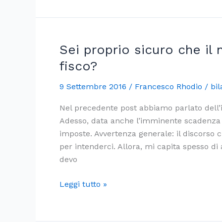
della
revisione
legale
Sei proprio sicuro che il 
fisco?
9 Settembre 2016
/
Francesco Rhodio
/
bil
Nel precedente post abbiamo parlato dell’i
Adesso, data anche l’imminente scadenza 
imposte. Avvertenza generale: il discorso ch
per intenderci. Allora, mi capita spesso di
devo
Sei
Leggi tutto »
proprio
sicuro