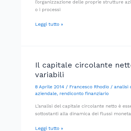
l’organizzazione delle proprie strutture a
o i processi
L’autovalutazione
Leggi tutto »
dello
scoring
di
bilancio
Il capitale circolante nett
variabili
8 Aprile 2014
/
Francesco Rhodio
/
analisi 
aziendale
,
rendiconto finanziario
L’analisi del capitale circolante netto è es
sottostanti alla dinamica dei flussi moneta
Il
Leggi tutto »