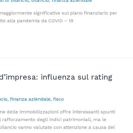
si di bilancio
,
bilancio
,
finanza aziendale
 maggiormente significative sul piano finanziario per
uito alla pandemia da COVID – 19
d’impresa: influenza sul rating
ncio
,
finanza aziendale
,
fisco
one delle immobilizzazioni offre interessanti spunti
il rafforzamento degli indici patrimoniali, ma le
bilancio vanno valutate con attenzione a causa del