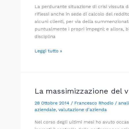
La perdurante situazione di crisi vissuta da
riflessi anche in sede di calcolo del reddito
alcuni clienti, per via della summenzionat
puntualmente i propri impegni; e allora, bi
disciplina
Le
Leggi tutto »
svalutazioni
dei
crediti
nella
disciplina
La massimizzazione del v
IRES
28 Ottobre 2014
/
Francesco Rhodio
/
anali
aziendale
,
valutazione d'azienda
Nel corso degli ultimi mesi ho avuto occa