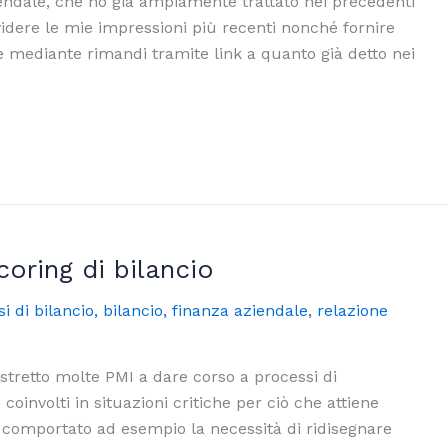
iendale, che ho già ampiamente trattato nei precedenti
videre le mie impressioni più recenti nonché fornire
e mediante rimandi tramite link a quanto già detto nei
oring di bilancio
si di bilancio
,
bilancio
,
finanza aziendale
,
relazione
tretto molte PMI a dare corso a processi di
e coinvolti in situazioni critiche per ciò che attiene
ha comportato ad esempio la necessità di ridisegnare