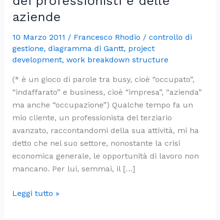
dei professionisti e delle
aziende
10 Marzo 2011
/
Francesco Rhodio
/
controllo di
gestione
,
diagramma di Gantt
,
project
development
,
work breakdown structure
(* è un gioco di parole tra busy, cioè “occupato”,
“indaffarato” e business, cioè “impresa”, “azienda”
ma anche “occupazione”) Qualche tempo fa un
mio cliente, un professionista del terziario
avanzato, raccontandomi della sua attività, mi ha
detto che nel suo settore, nonostante la crisi
economica generale, le opportunità di lavoro non
mancano. Per lui, semmai, il […]
Busy…
Leggi tutto »
ness
*