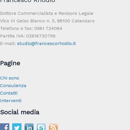
Dot­tore Com­mer­cial­ista e Revi­sore Legale
Vico III Gelso Bianco n. 5, 88100 Catan­zaro
Tele­fono e fax: 0961 724064
Partita IVA: 02616720799
E-mail:
studio@francescorhodio.it
Pagine
Chi sono
Consulenza
Contatti
Interventi
Social media