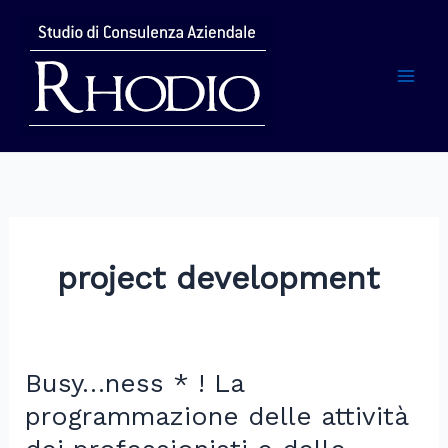
Vai
al
contenuto
Mai
Men
project development
Busy…ness * ! La
programmazione delle attività