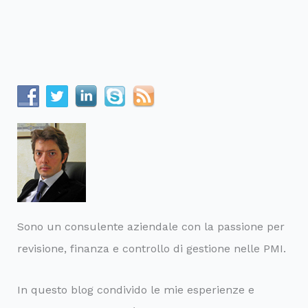
!
La
programmazione
delle
attività
dei
professionisti
e
delle
aziende
Sono un consulente aziendale con la passione per
revisione, finanza e controllo di gestione nelle PMI.
In questo blog condivido le mie esperienze e