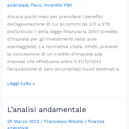
aziendale
,
fisco
,
incentivi PMI
Ancora pochi mesi per prenotare i benefici
dell’agevolazione di cui ai commi da 271 a 279
dell’articolo 1 della legge finanziaria 2007 (credito
d’imposta per gli investimenti nelle aree
svantaggiate). La normativa citata, infatti, prevede
la concessione di un credito d’imposta alle
imprese che effettuano entro il 31/12/2013
l’acquisizione di beni strumentali nuovi destinati a
Il
Leggi tutto »
credito
d’imposta
per
L’analisi andamentale
gli
investimenti
25 Marzo 2013
/
Francesco Rhodio
/
finanza
nelle
aziendale