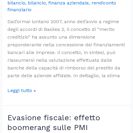
bilancio
,
bilancio
,
finanza aziendale
,
rendiconto
finanziario
Dall’ormai lontano 2007, anno dell’avvio a regime
degli accordi di Basilea 2, il concetto di “merito
creditizio” ha assunto una dimensione
preponderante nella concessione dei finanziamenti
bancari alle imprese. Il concetto, in sintesi, può
riassumersi nella valutazione effettuata dalle
banche della capacità di rimborso del prestito da
parte delle aziende affidate. In dettaglio, la stima
La
Leggi tutto »
valutazione
del
merito
Evasione fiscale: effetto
creditizio
boomerang sulle PMI