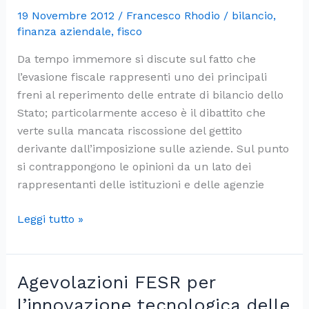
19 Novembre 2012
/
Francesco Rhodio
/
bilancio
,
finanza aziendale
,
fisco
Da tempo immemore si discute sul fatto che
l’evasione fiscale rappresenti uno dei principali
freni al reperimento delle entrate di bilancio dello
Stato; particolarmente acceso è il dibattito che
verte sulla mancata riscossione del gettito
derivante dall’imposizione sulle aziende. Sul punto
si contrappongono le opinioni da un lato dei
rappresentanti delle istituzioni e delle agenzie
Evasione
Leggi tutto »
fiscale:
effetto
boomerang
Agevolazioni FESR per
sulle
l’innovazione tecnologica delle
PMI