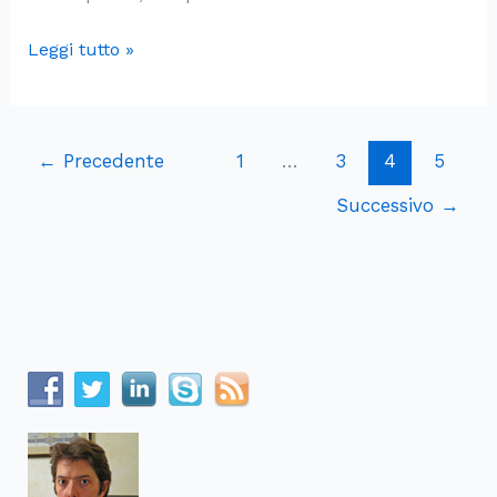
La
Leggi tutto »
valutazione
del
rendimento
←
Precedente
1
…
3
4
5
degli
investimenti
Successivo
→
(parte
2)