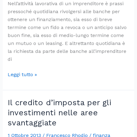
Nell’attività lavorativa di un imprenditore è prassi
pressoché quotidiana rivolgersi alle banche per
ottenere un finanziamento, sia esso di breve
termine come un fido a revoca o un anticipo salvo
buon fine, sia esso di medio-lungo termine come
un mutuo o un leasing. E altrettanto quotidiana è
la richiesta da parte delle banche all’imprenditore
di
Il
Leggi tutto »
delicato
problema
delle
Il credito d’imposta per gli
garanzie
investimenti nelle aree
bancarie
svantaggiate
1 Ottobre 2013
/
Francesco Rhodio
/
finanza