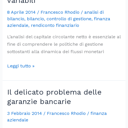
variabili
8 Aprile 2014
/
Francesco Rhodio
/
analisi di
bilancio
,
bilancio
,
controllo di gestione
,
finanza
aziendale
,
rendiconto finanziario
L’analisi del capitale circolante netto è essenziale al
fine di comprendere le politiche di gestione
sottostanti alla dinamica dei flussi monetari
Il
Leggi tutto »
capitale
circolante
netto:
Il delicato problema delle
analisi
garanzie bancarie
e
gestione
3 Febbraio 2014
/
Francesco Rhodio
/
finanza
delle
aziendale
variabili