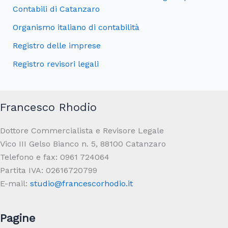
Contabili di Catanzaro
Organismo italiano di contabilità
Registro delle imprese
Registro revisori legali
Francesco Rhodio
Dot­tore Com­mer­cial­ista e Revi­sore Legale
Vico III Gelso Bianco n. 5, 88100 Catan­zaro
Tele­fono e fax: 0961 724064
Partita IVA: 02616720799
E-mail:
studio@francescorhodio.it
Pagine