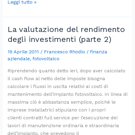
L’importanza
Leggi tutto »
dell’informativa
finanziaria
di
La valutazione del rendimento
bilancio/2
degli investimenti (parte 2)
19 Aprile 2011
/
Francesco Rhodio
/
finanza
aziendale
,
fotovoltaico
Riprendendo quanto detto ieri, dopo aver calcolato
il cash flow al netto delle imposte bisogna
calcolare i flussi in uscita relativi ai costi di
mantenimento dell’impianto fotovoltaico. In linea di
massima ciò è abbastanza semplice, poichè le
imprese installatrici stipulano con i propri
clienti contratti full service per l’esecuzione dei
lavori di manutenzione ordinaria e straordinaria
dell’impianto, che prevedono il