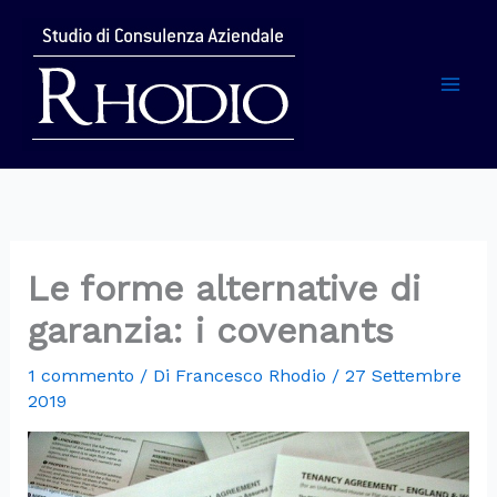
Vai
al
contenuto
Mai
Men
Le forme alternative di
garanzia: i covenants
1 commento
/ Di
Francesco Rhodio
/
27 Settembre
2019