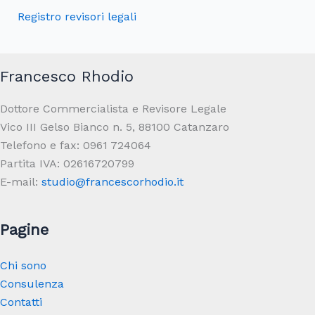
Registro revisori legali
Francesco Rhodio
Dot­tore Com­mer­cial­ista e Revi­sore Legale
Vico III Gelso Bianco n. 5, 88100 Catan­zaro
Tele­fono e fax: 0961 724064
Partita IVA: 02616720799
E-mail:
studio@francescorhodio.it
Pagine
Chi sono
Consulenza
Contatti